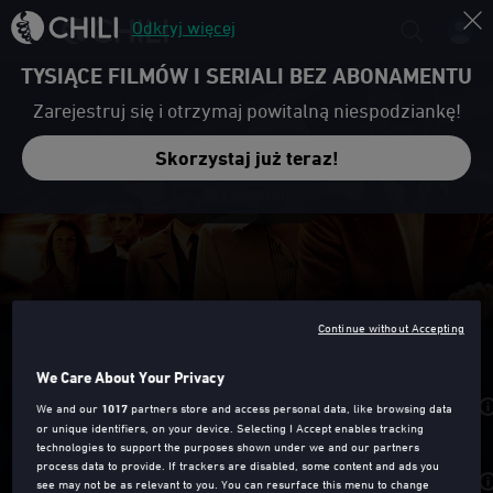
Odkryj więcej
TYSIĄCE FILMÓW I SERIALI BEZ ABONAMENTU
Zarejestruj się i otrzymaj powitalną niespodziankę!
Skorzystaj już teraz!
Zwiastun
Continue without Accepting
OCEAN'S ELEVEN: RYZYKOWNA GRA
We Care About Your Privacy
Wypożycz od
9,90zł
We and our
1017
partners store and access personal data, like browsing data
or unique identifiers, on your device. Selecting I Accept enables tracking
technologies to support the purposes shown under we and our partners
process data to provide. If trackers are disabled, some content and ads you
Kup od
39,90zł
see may not be as relevant to you. You can resurface this menu to change