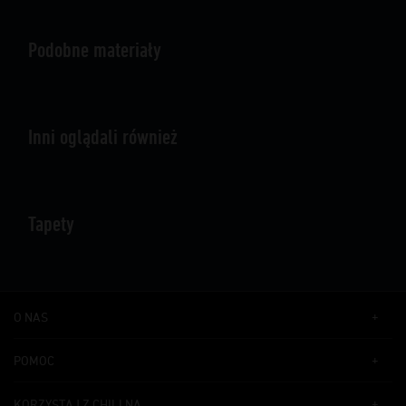
Podobne materiały
Inni oglądali również
Tapety
O NAS
POMOC
KORZYSTAJ Z CHILI NA