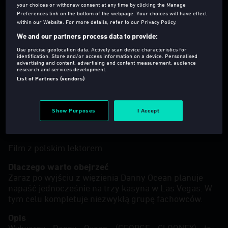
your choices or withdraw consent at any time by clicking the Manage
Preferences link on the bottom of the webpage. Your choices will have effect
within our Website. For more details, refer to our Privacy Policy.
We and our partners process data to provide:
Use precise geolocation data. Actively scan device characteristics for
identification. Store and/or access information on a device. Personalised
12
2001
116 Min
advertising and content, advertising and content measurement, audience
research and services development.
Kryminał
,
Thriller
List of Partners (vendors)
Reżyseria
:
Steven Soderbergh
Język
:
eng (Wersja oryginalna), ita, pol (Lektor), spa
Show Purposes
I Accept
Napisy
:
Zobacz wszystko
Film z polskim lektorem
Dlaczego warto obejrzeć
Zaraz po wyjściu z więzienia Danny Ocean planuje
napaść jednocześnie na trzy kasyna w Las Vegas. W
tym celu kompletuje niezwykłą grupę fachowców.
Opis